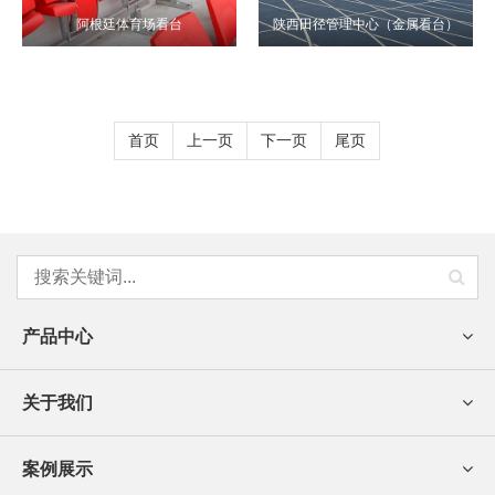
阿根廷体育场看台
陕西田径管理中心（金属看台）
首页
上一页
下一页
尾页
产品中心
关于我们
案例展示