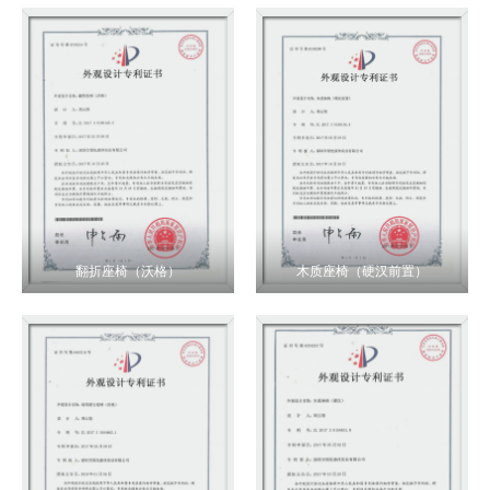
翻折座椅（沃格）
木质座椅（硬汉前置）