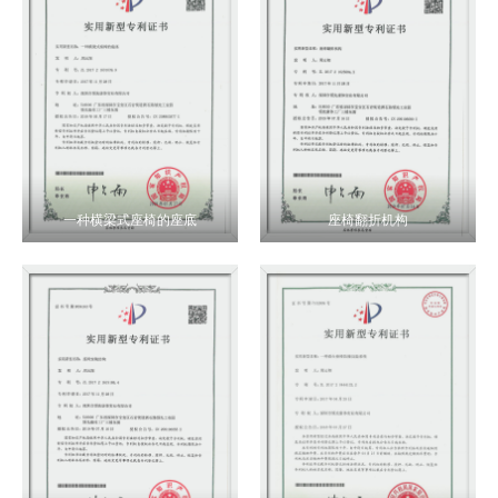
一种横梁式座椅的座底
座椅翻折机构