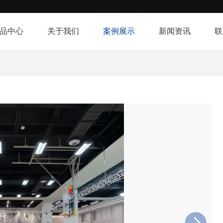
品中心
关于我们
案例展示
新闻资讯
联