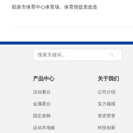
阳泉市体育中心体育场、体育馆提质改造
产品中心
关于我们
活动看台
公司介绍
金属看台
实力规模
固定座椅
资质荣誉
运动木地板
科技创新