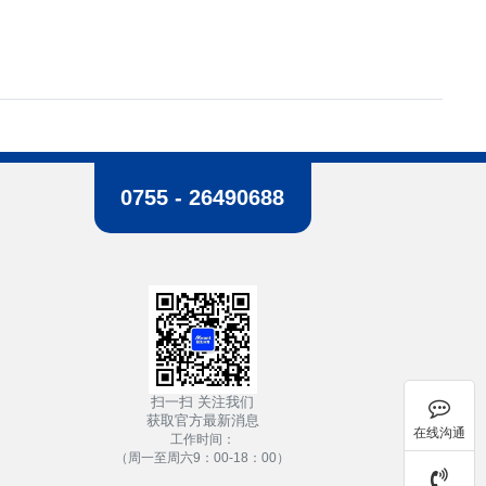
0755 - 26490688
扫一扫 关注我们
获取官方最新消息
在线沟通
工作时间：
（周一至周六9：00-18：00）