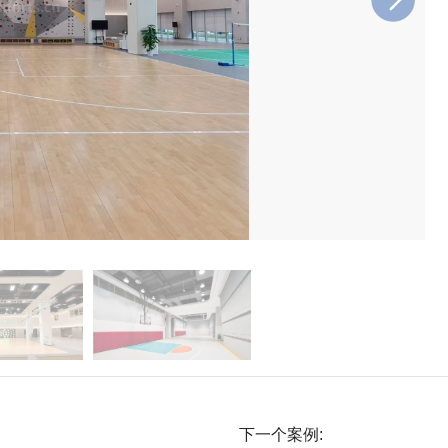
下一个案例: