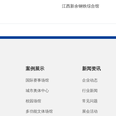
江西新余钢铁综合馆
案例展示
新闻资讯
国际赛事场馆
企业动态
城市奥体中心
行业新闻
校园场馆
常见问题
多功能文体场馆
展会活动