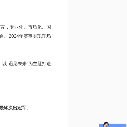
培育，专业化、市场化、国
。2024年赛事实现现场
，以"遇见未来"为主题打造
最终决出冠军
。