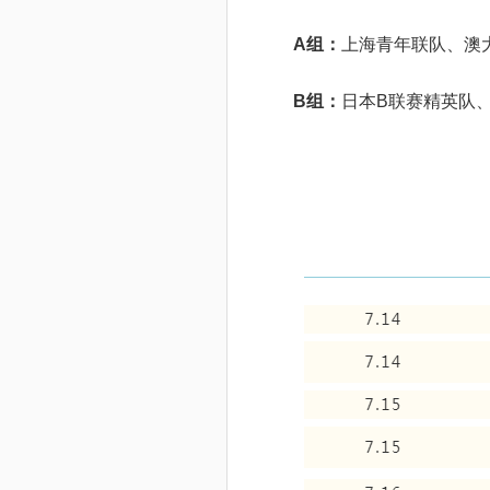
A组：
上海青年联队、澳
B组：
日本B联赛精英队