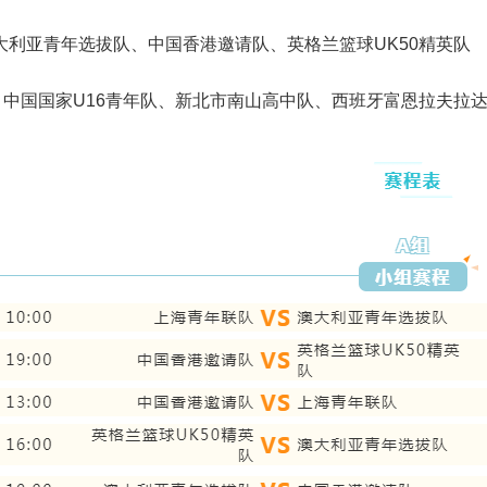
大利亚青年选拔队、中国香港邀请队、英格兰篮球UK50精英队
、中国国家U16青年队、新北市南山高中队、西班牙富恩拉夫拉