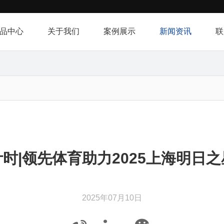
品中心
关于我们
案例展示
新闻资讯
联
时|领先体育助力2025上海明日
2025年07月10日